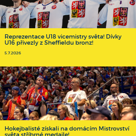
Reprezentace U18 vicemistry světa! Dívky
U16 přivezly z Sheffieldu bronz!
5.7.2026
Hokejbalisté získali na domácím Mistrovství
světa stříbrné medaile!