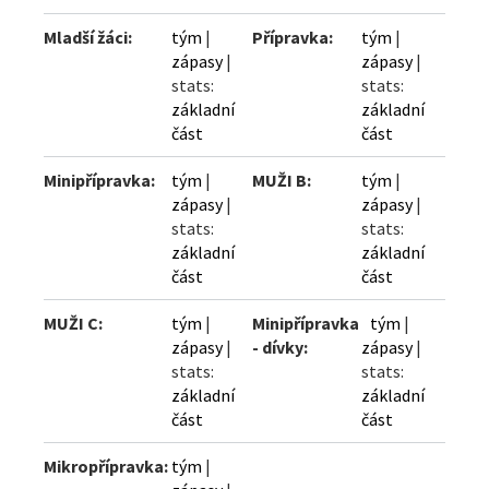
Mladší žáci:
tým
|
Přípravka:
tým
|
zápasy
|
zápasy
|
stats:
stats:
základní
základní
část
část
Minipřípravka:
tým
|
MUŽI B:
tým
|
zápasy
|
zápasy
|
stats:
stats:
základní
základní
část
část
MUŽI C:
tým
|
Minipřípravka
tým
|
zápasy
|
- dívky:
zápasy
|
stats:
stats:
základní
základní
část
část
Mikropřípravka:
tým
|