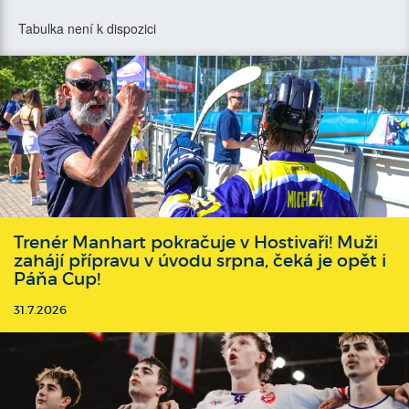
Tabulka není k dispozici
Trenér Manhart pokračuje v Hostivaři! Muži
zahájí přípravu v úvodu srpna, čeká je opět i
Páňa Cup!
31.7.2026