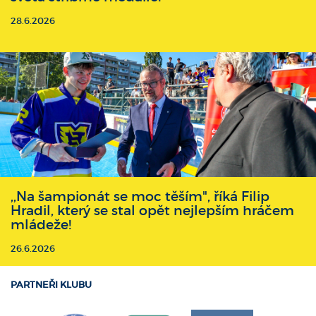
28.6.2026
,,Na šampionát se moc těším", říká Filip
Hradil, který se stal opět nejlepším hráčem
mládeže!
26.6.2026
PARTNEŘI KLUBU