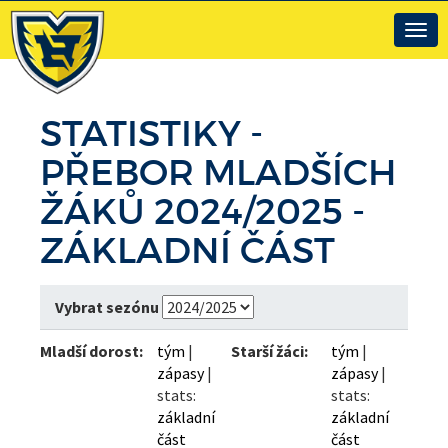
Togg
navig
STATISTIKY -
PŘEBOR MLADŠÍCH
ŽÁKŮ 2024/2025 -
ZÁKLADNÍ ČÁST
Vybrat sezónu
Mladší dorost:
tým
|
Starší žáci:
tým
|
zápasy
|
zápasy
|
stats:
stats:
základní
základní
část
část