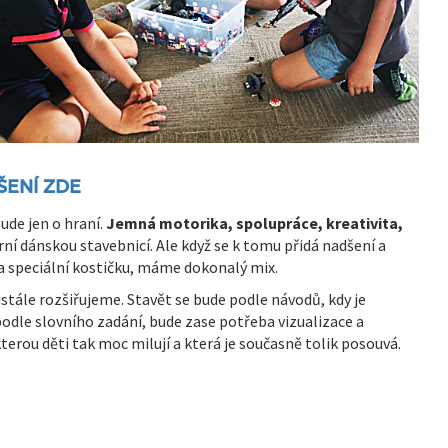
ŠENÍ ZDE
ude jen o hraní.
Jemná motorika, spolupráce, kreativita,
rní dánskou stavebnicí. Ale když se k tomu přidá nadšení a
za speciální kostičku, máme dokonalý mix.
stále rozšiřujeme. Stavět se bude podle návodů, kdy je
podle slovního zadání, bude zase potřeba vizualizace a
terou děti tak moc milují a která je současně tolik posouvá.