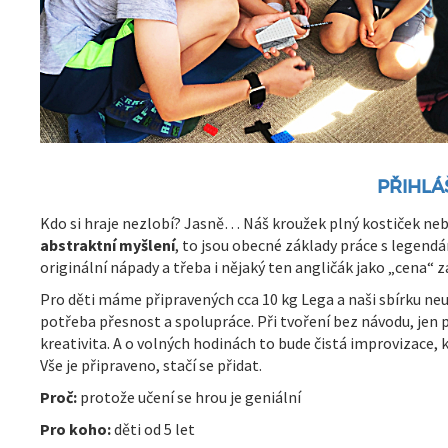
PŘIHLÁ
Kdo si hraje nezlobí? Jasně… Náš kroužek plný kostiček neb
abstraktní myšlení
, to jsou obecné základy práce s legendá
originální nápady a třeba i nějaký ten angličák jako „cena“ 
Pro děti máme připravených cca 10 kg Lega a naši sbírku neu
potřeba přesnost a spolupráce. Při tvoření bez návodu, jen 
kreativita. A o volných hodinách to bude čistá improvizace, k
Vše je připraveno, stačí se přidat.
Proč:
protože učení se hrou je geniální
Pro koho:
děti od 5 let