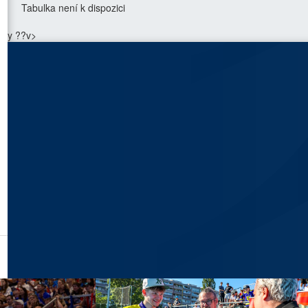
Tabulka není k dispozici
y ??v>