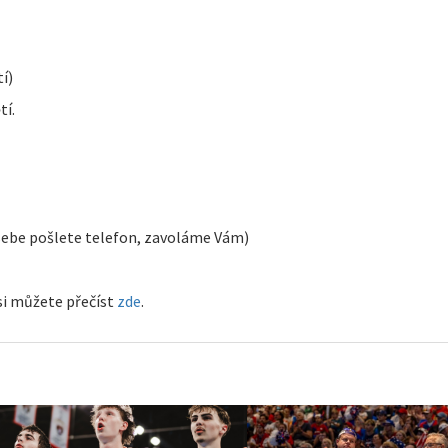
í)
tí.
ebe pošlete telefon, zavoláme Vám)
si můžete přečíst
zde
.