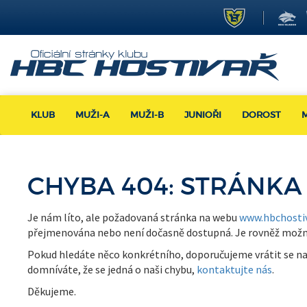
KLUB
MUŽI-A
MUŽI-B
JUNIOŘI
DOROST
CHYBA 404: STRÁNKA
Je nám líto, ale požadovaná stránka na webu
www.hbchostiv
přejmenována nebo není dočasně dostupná. Je rovněž možné, 
Pokud hledáte něco konkrétního, doporučujeme vrátit se na
domníváte, že se jedná o naši chybu,
kontaktujte nás
.
Děkujeme.