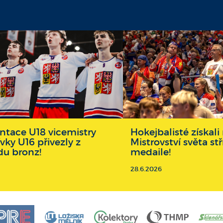
ntace U18 vicemistry
Hokejbalisté získa
ívky U16 přivezly z
Mistrovství světa st
du bronz!
medaile!
28.6.2026