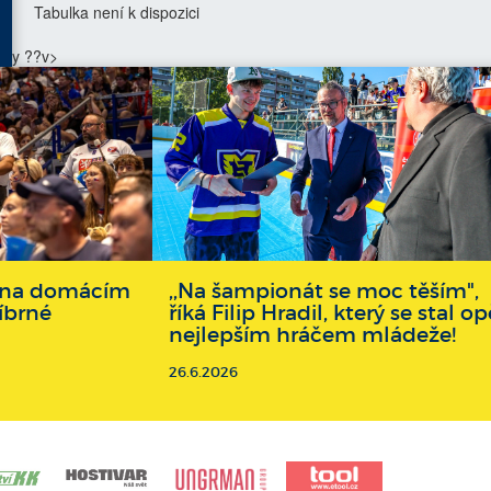
Tabulka není k dispozici
y ??v>
li na domácím
,,Na šampionát se moc těším",
říbrné
říká Filip Hradil, který se stal op
nejlepším hráčem mládeže!
26.6.2026