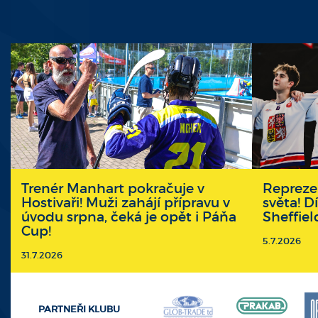
Trenér Manhart pokračuje v
Repreze
Hostivaři! Muži zahájí přípravu v
světa! D
úvodu srpna, čeká je opět i Páňa
Sheffiel
Cup!
5.7.2026
31.7.2026
PARTNEŘI KLUBU