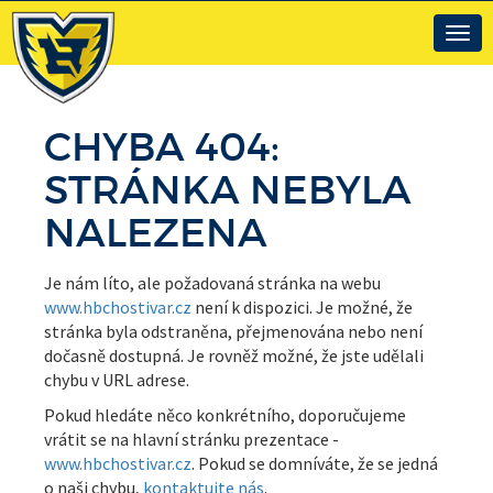
Togg
navig
CHYBA 404:
STRÁNKA NEBYLA
NALEZENA
Je nám líto, ale požadovaná stránka na webu
www.hbchostivar.cz
není k dispozici. Je možné, že
stránka byla odstraněna, přejmenována nebo není
dočasně dostupná. Je rovněž možné, že jste udělali
chybu v URL adrese.
Pokud hledáte něco konkrétního, doporučujeme
vrátit se na hlavní stránku prezentace -
www.hbchostivar.cz
. Pokud se domníváte, že se jedná
o naši chybu,
kontaktujte nás
.