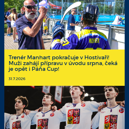
Trenér Manhart pokračuje v Hostivaři!
Muži zahájí přípravu v úvodu srpna, čeká
je opět i Páňa Cup!
31.7.2026