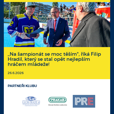
,,Na šampionát se moc těším", říká Filip
Hradil, který se stal opět nejlepším
hráčem mládeže!
26.6.2026
PARTNEŘI KLUBU