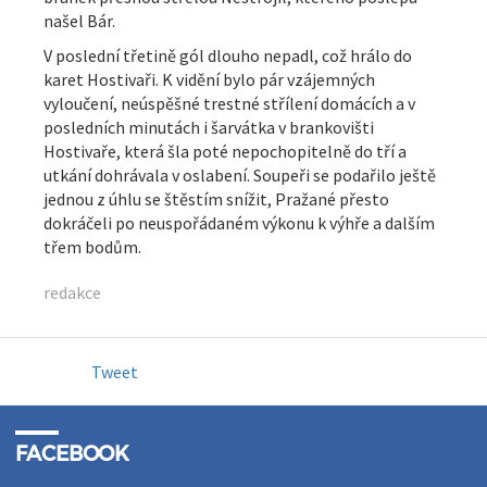
našel Bár.
V poslední třetině gól dlouho nepadl, což hrálo do
karet Hostivaři. K vidění bylo pár vzájemných
vyloučení, neúspěšné trestné střílení domácích a v
posledních minutách i šarvátka v brankovišti
Hostivaře, která šla poté nepochopitelně do tří a
utkání dohrávala v oslabení. Soupeři se podařilo ještě
jednou z úhlu se štěstím snížit, Pražané přesto
dokráčeli po neuspořádaném výkonu k výhře a dalším
třem bodům.
redakce
Tweet
FACEBOOK