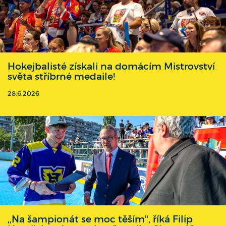
Hokejbalisté získali na domácím Mistrovství
světa stříbrné medaile!
28.6.2026
,,Na šampionát se moc těším", říká Filip