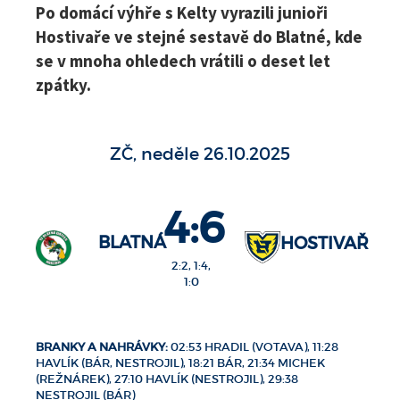
Po domácí výhře s Kelty vyrazili junioři
Hostivaře ve stejné sestavě do Blatné, kde
se v mnoha ohledech vrátili o deset let
zpátky.
ZČ, neděle 26.10.2025
4:6
BLATNÁ
HOSTIVAŘ
2:2, 1:4,
1:0
BRANKY A NAHRÁVKY:
02:53 HRADIL (VOTAVA), 11:28
HAVLÍK (BÁR, NESTROJIL), 18:21 BÁR, 21:34 MICHEK
(REŽNÁREK), 27:10 HAVLÍK (NESTROJIL), 29:38
NESTROJIL (BÁR)