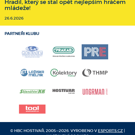
Hradil, který se stal opět nejlepším hráčem
mládeže!
26.6.2026
PARTNEŘI KLUBU
© HBC HOSTIVAŘ, 2005—2026. VYROBENO V
ESPORTS.CZ
|