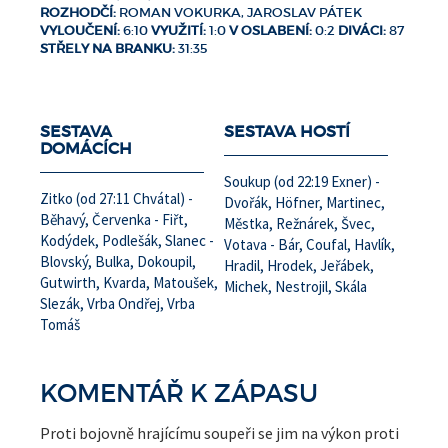
ROZHODČÍ:
ROMAN VOKURKA, JAROSLAV PÁTEK
VYLOUČENÍ:
6:10
VYUŽITÍ:
1:0
V OSLABENÍ:
0:2
DIVÁCI:
87
STŘELY NA BRANKU:
31:35
SESTAVA
SESTAVA HOSTÍ
DOMÁCÍCH
Soukup (od 22:19 Exner) -
Zitko (od 27:11 Chvátal) -
Dvořák, Höfner, Martinec,
Běhavý, Červenka - Fiřt,
Městka, Režnárek, Švec,
Kodýdek, Podlešák, Slanec -
Votava - Bár, Coufal, Havlík,
Blovský, Bulka, Dokoupil,
Hradil, Hrodek, Jeřábek,
Gutwirth, Kvarda, Matoušek,
Michek, Nestrojil, Skála
Slezák, Vrba Ondřej, Vrba
Tomáš
KOMENTÁŘ K ZÁPASU
Proti bojovně hrajícímu soupeři se jim na výkon proti