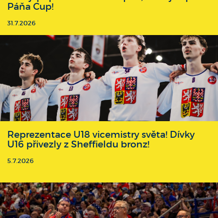
Páňa Cup!
31.7.2026
Reprezentace U18 vicemistry světa! Dívky
U16 přivezly z Sheffieldu bronz!
5.7.2026