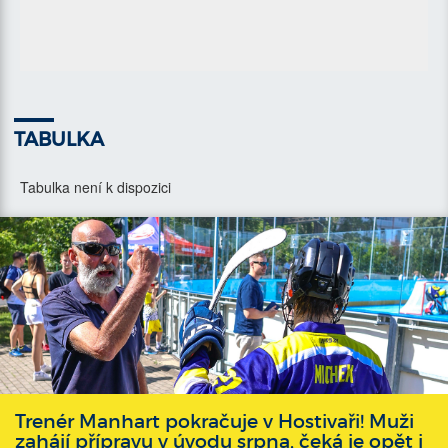
TABULKA
Tabulka není k dispozici
Trenér Manhart pokračuje v Hostivaři! Muži
zahájí přípravu v úvodu srpna, čeká je opět i