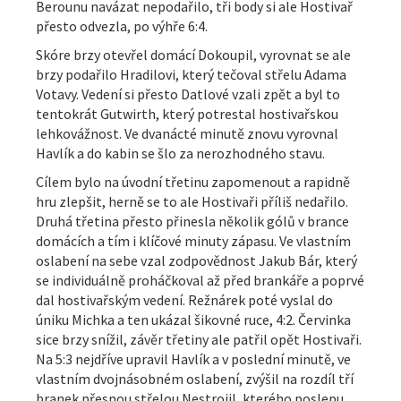
Berounu navázat nepodařilo, tři body si ale Hostivař
přesto odvezla, po výhře 6:4.
Skóre brzy otevřel domácí Dokoupil, vyrovnat se ale
brzy podařilo Hradilovi, který tečoval střelu Adama
Votavy. Vedení si přesto Datlové vzali zpět a byl to
tentokrát Gutwirth, který potrestal hostivařskou
lehkovážnost. Ve dvanácté minutě znovu vyrovnal
Havlík a do kabin se šlo za nerozhodného stavu.
Cílem bylo na úvodní třetinu zapomenout a rapidně
hru zlepšit, herně se to ale Hostivaři příliš nedařilo.
Druhá třetina přesto přinesla několik gólů v brance
domácích a tím i klíčové minuty zápasu. Ve vlastním
oslabení na sebe vzal zodpovědnost Jakub Bár, který
se individuálně proháčkoval až před brankáře a poprvé
dal hostivařským vedení. Režnárek poté vyslal do
úniku Michka a ten ukázal šikovné ruce, 4:2. Červinka
sice brzy snížil, závěr třetiny ale patřil opět Hostivaři.
Na 5:3 nejdříve upravil Havlík a v poslední minutě, ve
vlastním dvojnásobném oslabení, zvýšil na rozdíl tří
branek přesnou střelou Nestrojil, kterého poslepu