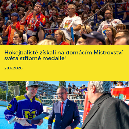
Hokejbalisté získali na domácím Mistrovství
světa stříbrné medaile!
28.6.2026