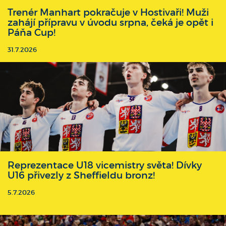
Trenér Manhart pokračuje v Hostivaři! Muži
zahájí přípravu v úvodu srpna, čeká je opět i
Páňa Cup!
31.7.2026
Reprezentace U18 vicemistry světa! Dívky
U16 přivezly z Sheffieldu bronz!
5.7.2026