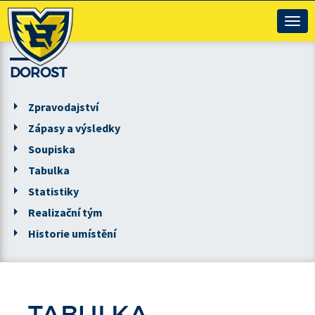
Togg
navig
DOROST
Zpravodajství
Zápasy a výsledky
Soupiska
Tabulka
Statistiky
Realizační tým
Historie umístění
TABULKA