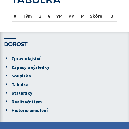
#
Tým
Z
V
VP
PP
P
Skóre
B
DOROST
Zpravodajství
Zápasy a výsledky
Soupiska
Tabulka
Statistiky
Realizační tým
Historie umístění