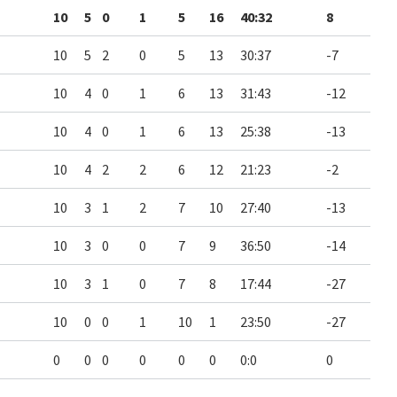
10
5
0
1
5
16
40:32
8
10
5
2
0
5
13
30:37
-7
10
4
0
1
6
13
31:43
-12
10
4
0
1
6
13
25:38
-13
10
4
2
2
6
12
21:23
-2
10
3
1
2
7
10
27:40
-13
10
3
0
0
7
9
36:50
-14
10
3
1
0
7
8
17:44
-27
10
0
0
1
10
1
23:50
-27
0
0
0
0
0
0
0:0
0