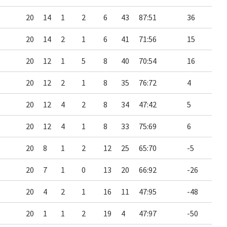
20
14
1
2
6
43
87:51
36
20
14
2
1
6
41
71:56
15
20
12
1
5
8
40
70:54
16
20
12
2
1
8
35
76:72
4
20
12
4
2
8
34
47:42
5
20
12
4
1
8
33
75:69
6
20
8
1
2
12
25
65:70
-5
20
7
1
0
13
20
66:92
-26
20
4
2
1
16
11
47:95
-48
20
1
1
2
19
4
47:97
-50