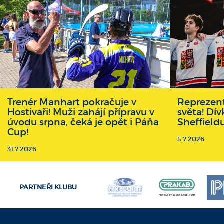
Trenér Manhart pokračuje v
Reprezent
Hostivaři! Muži zahájí přípravu v
světa! Dív
úvodu srpna, čeká je opět i Páňa
Sheffield
Cup!
5.7.2026
31.7.2026
PARTNEŘI KLUBU