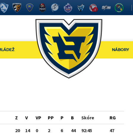
MLÁDEŽ
NÁBORY
Z
V
VP
PP
P
B
Skóre
RG
20
14
0
2
6
44
92:45
47