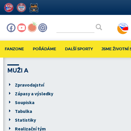
FANZONE
POŘÁDÁME
DALŠÍ SPORTY
JSME ŽIVOTNÍ 
MUŽI A
Zpravodajství
Zápasy a výsledky
Soupiska
Tabulka
Statistiky
Realizační tým