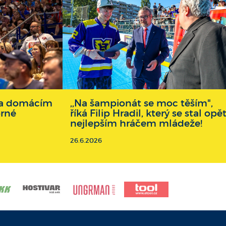
 na domácím
,,Na šampionát se moc těším",
brné
říká Filip Hradil, který se stal opě
nejlepším hráčem mládeže!
26.6.2026