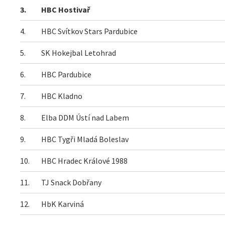
3.
HBC Hostivař
4.
HBC Svítkov Stars Pardubice
5.
SK Hokejbal Letohrad
6.
HBC Pardubice
7.
HBC Kladno
8.
Elba DDM Ústí nad Labem
9.
HBC Tygři Mladá Boleslav
10.
HBC Hradec Králové 1988
11.
TJ Snack Dobřany
12.
HbK Karviná