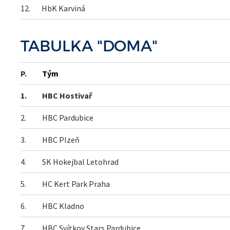
12.
HbK Karviná
TABULKA "DOMA"
P.
Tým
1.
HBC Hostivař
2.
HBC Pardubice
3.
HBC Plzeň
4.
SK Hokejbal Letohrad
5.
HC Kert Park Praha
6.
HBC Kladno
7.
HBC Svítkov Stars Pardubice