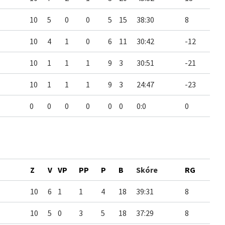
10
5
0
0
5
15
38:30
8
10
4
1
0
6
11
30:42
-12
10
1
1
1
9
3
30:51
-21
10
1
1
1
9
3
24:47
-23
0
0
0
0
0
0
0:0
0
Z
V
VP
PP
P
B
Skóre
RG
10
6
1
1
4
18
39:31
8
10
5
0
3
5
18
37:29
8