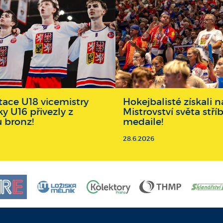
ace U18 vicemistry
Hokejbalisté získali
ky U16 přivezly z
Mistrovství světa stří
u bronz!
medaile!
28.6.2026