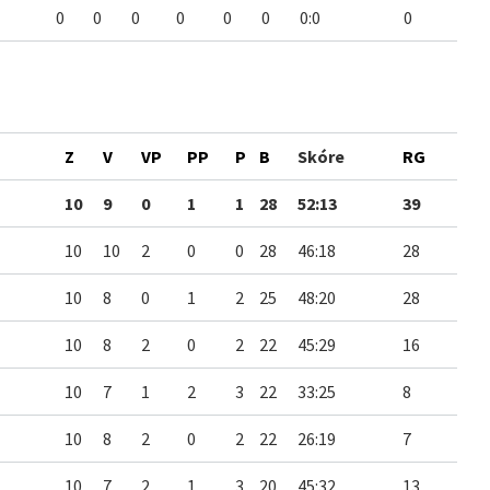
0
0
0
0
0
0
0:0
0
Z
V
VP
PP
P
B
Skóre
RG
10
9
0
1
1
28
52:13
39
10
10
2
0
0
28
46:18
28
10
8
0
1
2
25
48:20
28
10
8
2
0
2
22
45:29
16
10
7
1
2
3
22
33:25
8
10
8
2
0
2
22
26:19
7
10
7
2
1
3
20
45:32
13