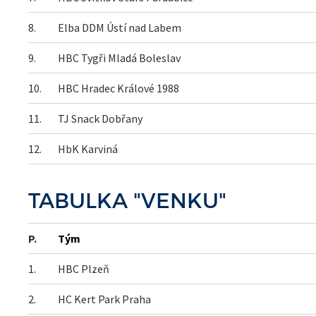
8.
Elba DDM Ústí nad Labem
9.
HBC Tygři Mladá Boleslav
10.
HBC Hradec Králové 1988
11.
TJ Snack Dobřany
12.
HbK Karviná
TABULKA "VENKU"
P.
Tým
1.
HBC Plzeň
2.
HC Kert Park Praha