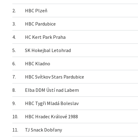
2.
HBC Plzeň
3.
HBC Pardubice
4.
HC Kert Park Praha
5.
SK Hokejbal Letohrad
6.
HBC Kladno
7.
HBC Svítkov Stars Pardubice
8.
Elba DDM Ústí nad Labem
9.
HBC Tygři Mladá Boleslav
10.
HBC Hradec Králové 1988
11.
TJ Snack Dobřany