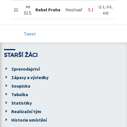
ne
(1:1, 0:0,
21.
Rebel Praha
Hostivař
5:1
31.5.
4:0)
Tweet
STARŠÍ ŽÁCI
Zpravodajství
Zápasy a výsledky
Soupiska
Tabulka
Statistiky
Realizační tým
Historie umístění