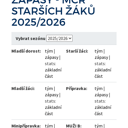
STARŠÍCH ŽÁKŮ
2025/2026
Vybrat sezónu
Mladší dorost:
tým
|
Starší žáci:
tým
|
zápasy
|
zápasy
|
stats:
stats:
základní
základní
část
část
Mladší žáci:
tým
|
Přípravka:
tým
|
zápasy
|
zápasy
|
stats:
stats:
základní
základní
část
část
Minipřípravka:
tým
|
MUŽI B:
tým
|