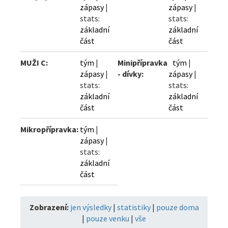
zápasy
|
zápasy
|
stats:
stats:
základní
základní
část
část
MUŽI C:
tým
|
Minipřípravka
tým
|
zápasy
|
- dívky:
zápasy
|
stats:
stats:
základní
základní
část
část
Mikropřípravka:
tým
|
zápasy
|
stats:
základní
část
Zobrazení:
jen výsledky
|
statistiky
|
pouze doma
|
pouze venku
|
vše