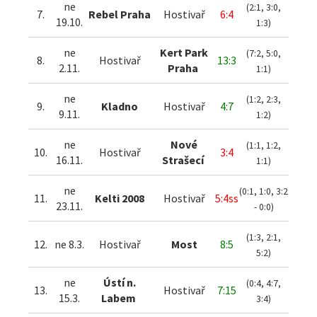
ne
(2:1, 3:0,
7.
Rebel Praha
Hostivař
6:4
19.10.
1:3)
ne
Kert Park
(7:2, 5:0,
8.
Hostivař
13:3
2.11.
Praha
1:1)
ne
(1:2, 2:3,
9.
Kladno
Hostivař
4:7
9.11.
1:2)
ne
Nové
(1:1, 1:2,
10.
Hostivař
3:4
16.11.
Strašecí
1:1)
ne
(0:1, 1:0, 3:2
11.
Kelti 2008
Hostivař
5:4ss
23.11.
- 0:0)
(1:3, 2:1,
12.
ne 8.3.
Hostivař
Most
8:5
5:2)
ne
Ústí n.
(0:4, 4:7,
13.
Hostivař
7:15
15.3.
Labem
3:4)