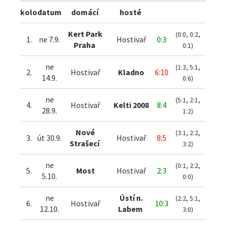
kolo
datum
domácí
hosté
Kert Park
(0:0, 0:2,
1.
ne 7.9.
Hostivař
0:3
Praha
0:1)
ne
(1:3, 5:1,
2.
Hostivař
Kladno
6:10
14.9.
0:6)
ne
(5:1, 2:1,
4.
Hostivař
Kelti 2008
8:4
28.9.
1:2)
Nové
(3:1, 2:2,
3.
út 30.9.
Hostivař
8:5
Strašecí
3:2)
ne
(0:1, 2:2,
5.
Most
Hostivař
2:3
5.10.
0:0)
ne
Ústí n.
(2:2, 5:1,
6.
Hostivař
10:3
12.10.
Labem
3:0)