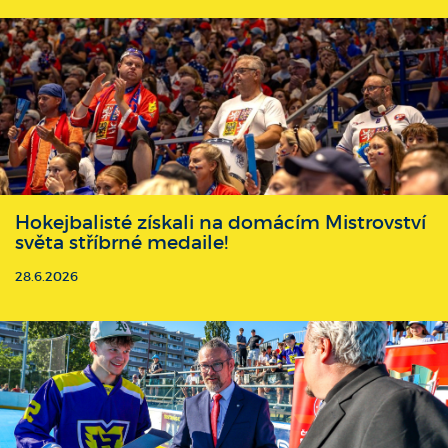
Hokejbalisté získali na domácím Mistrovství
světa stříbrné medaile!
28.6.2026