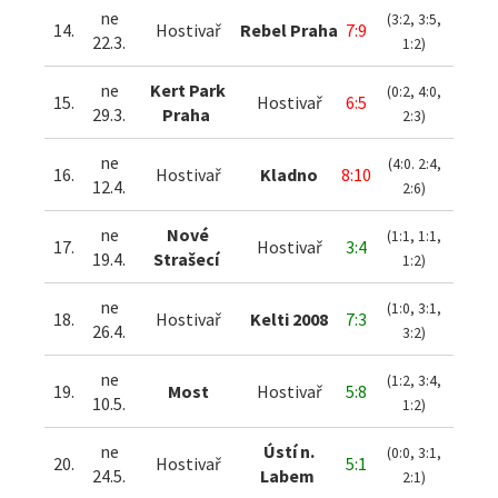
ne
(3:2, 3:5,
14.
Hostivař
Rebel Praha
7:9
22.3.
1:2)
ne
Kert Park
(0:2, 4:0,
15.
Hostivař
6:5
29.3.
Praha
2:3)
ne
(4:0. 2:4,
16.
Hostivař
Kladno
8:10
12.4.
2:6)
ne
Nové
(1:1, 1:1,
17.
Hostivař
3:4
19.4.
Strašecí
1:2)
ne
(1:0, 3:1,
18.
Hostivař
Kelti 2008
7:3
26.4.
3:2)
ne
(1:2, 3:4,
19.
Most
Hostivař
5:8
10.5.
1:2)
ne
Ústí n.
(0:0, 3:1,
20.
Hostivař
5:1
24.5.
Labem
2:1)