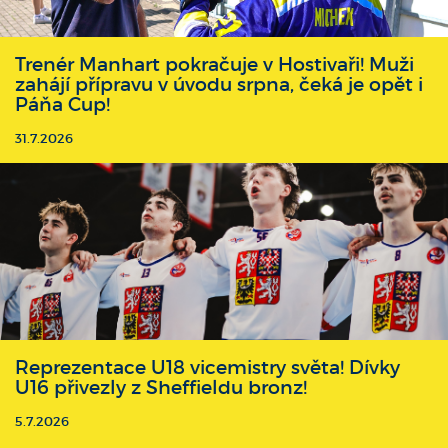
Trenér Manhart pokračuje v Hostivaři! Muži
zahájí přípravu v úvodu srpna, čeká je opět i
Páňa Cup!
31.7.2026
Reprezentace U18 vicemistry světa! Dívky
U16 přivezly z Sheffieldu bronz!
5.7.2026