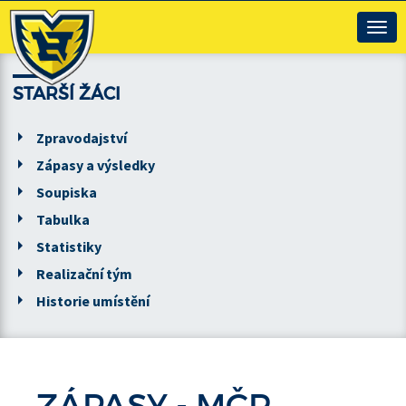
Togg
navig
STARŠÍ ŽÁCI
Zpravodajství
Zápasy a výsledky
Soupiska
Tabulka
Statistiky
Realizační tým
Historie umístění
ZÁPASY -
MČR