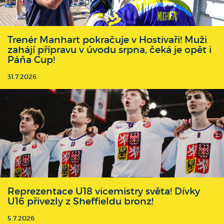
Trenér Manhart pokračuje v Hostivaři! Muži
zahájí přípravu v úvodu srpna, čeká je opět i
Páňa Cup!
31.7.2026
Reprezentace U18 vicemistry světa! Dívky
U16 přivezly z Sheffieldu bronz!
5.7.2026