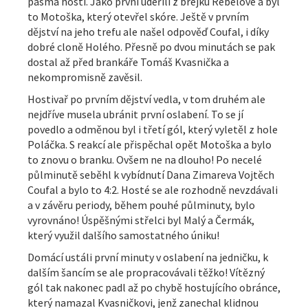
pásma hostí. Jako první udeřili z brejku Rebelové a byl
to Motoška, který otevřel skóre. Ještě v prvním
dějství na jeho trefu ale našel odpověď Coufal, i díky
dobré cloně Holého. Přesně po dvou minutách se pak
dostal až před brankáře Tomáš Kvasnička a
nekompromisně zavěsil.
Hostivař po prvním dějství vedla, v tom druhém ale
nejdříve musela ubránit první oslabení. To se jí
povedlo a odměnou byl i třetí gól, který vyletěl z hole
Poláčka. S reakcí ale přispěchal opět Motoška a bylo
to znovu o branku. Ovšem ne na dlouho! Po necelé
půlminutě seběhl k vybídnutí Dana Zimareva Vojtěch
Coufal a bylo to 4:2. Hosté se ale rozhodně nevzdávali
a v závěru periody, během pouhé půlminuty, bylo
vyrovnáno! Úspěšnými střelci byl Malý a Čermák,
který využil dalšího samostatného úniku!
Domácí ustáli první minuty v oslabení na jedničku, k
dalším šancím se ale propracovávali těžko! Vítězný
gól tak nakonec padl až po chybě hostujícího obránce,
který namazal Kvasničkovi, jenž zanechal klidnou