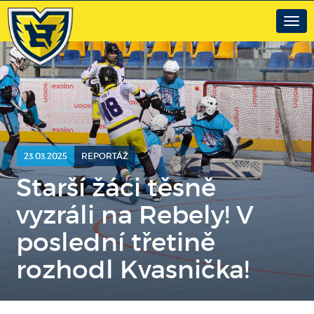
Togg
navig
23.03.2025
REPORTÁŽ
Starší žáci těsně
vyzráli na Rebely! V
poslední třetině
rozhodl Kvasnička!