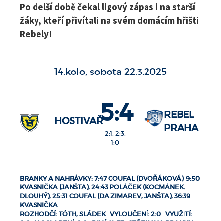
Po delší době čekal ligový zápas i na starší
žáky, kteří přivítali na svém domácím hřišti
Rebely!
14.kolo, sobota 22.3.2025
5:4
REBEL
HOSTIVAŘ
PRAHA
2:1, 2:3,
1:0
BRANKY A NAHRÁVKY: 7:47 COUFAL (DVOŘÁKOVÁ), 9:50
KVASNIČKA (JANŠTA), 24:43 POLÁČEK (KOCMÁNEK,
DLOUHÝ), 25:31 COUFAL (DA.ZIMAREV, JANŠTA), 36:39
KVASNIČKA
.
ROZHODČÍ: TÓTH, SLÁDEK
.
VYLOUČENÍ: 2:0
.
VYUŽITÍ: