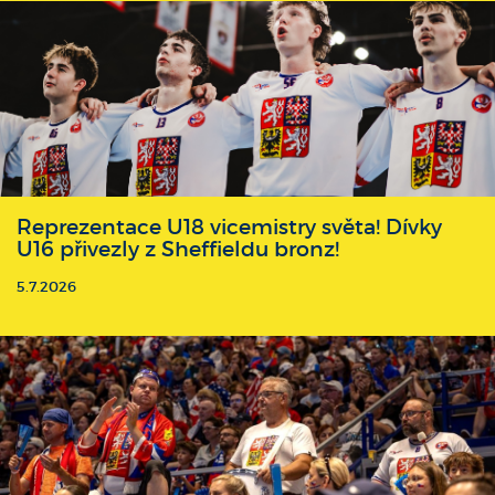
Reprezentace U18 vicemistry světa! Dívky
U16 přivezly z Sheffieldu bronz!
5.7.2026