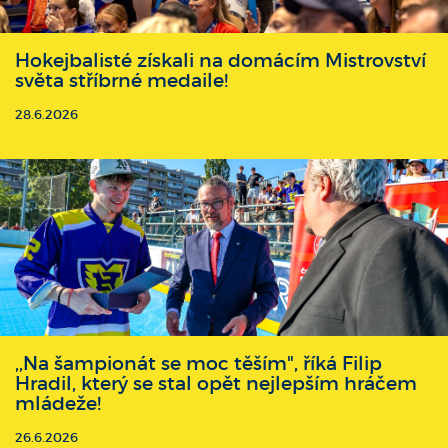
Hokejbalisté získali na domácím Mistrovství
světa stříbrné medaile!
28.6.2026
,,Na šampionát se moc těším", říká Filip
Hradil, který se stal opět nejlepším hráčem
mládeže!
26.6.2026