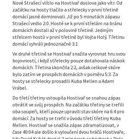
Nové Strašecí vlítlo na Hostivař doslova jako vítr. Od
začátku na hosty tlačilo a střelecky v první třetině
domácí jasně dominovali. Již po 5 minutách zápasu
Strašecí vedlo 2:0. Hosté se k první střelám na bránu
domácích dostali až v polovině třetině. Jediným
střelcem hostů v první třetině byl Vojta Holý. Třetinu
domácí vyhráli jednoznačně 3:1
Ve druhé třetině se Hostivař snažila vyrovnat hru svou
bojovností, i když střelecky pouze dotahovala náskok
domácích. Třetina skončila 2:2, avšak celkové skóre
bylo zatím ve prospěch domácích v poměru 5:3. Za
hosty se střelecky prosadili Kuba Mellen a Adam
Vrábel.
Do třetí třetiny vstoupila Hostivař se snahou zápas
obrátit ve svůj prospěch. Na začátku třetiny se trefili
oba soupeři, kteří pouze upravili stav skóre na 6:4 pro
domácí. Za hosty se trefil v úvodu třetí třetiny Kuba
Mellen. Hostivař se snažila zápas zdramatizovat, v
čase 40:04 ale došlo k vyloučení dvou hráčů Hostivaře,
kdy David Kubát dostal 2 min trest za hrubost a Petr