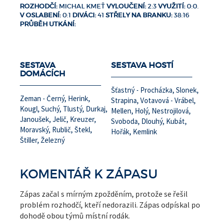
ROZHODČÍ:
MICHAL KMEŤ
VYLOUČENÍ:
2:3
VYUŽITÍ:
0:0.
V OSLABENÍ:
0:1
DIVÁCI:
41
STŘELY NA BRANKU:
38:16
PRŮBĚH UTKÁNÍ:
SESTAVA
SESTAVA HOSTÍ
DOMÁCÍCH
Šťastný - Procházka, Slonek,
Zeman - Černý, Herink,
Strapina, Votavová - Vrábel,
Kougl, Suchý, Tlustý, Durkaj,
Mellen, Holý, Nestrojilová,
Janoušek, Jelič, Kreuzer,
Svoboda, Dlouhý, Kubát,
Moravský, Rublič, Štekl,
Hořák, Kemlink
Štiller, Železný
KOMENTÁŘ K ZÁPASU
Zápas začal s mírným zpožděním, protože se řešil
problém rozhodčí, kteří nedorazili. Zápas odpískal po
dohodě obou týmů místní rodák.