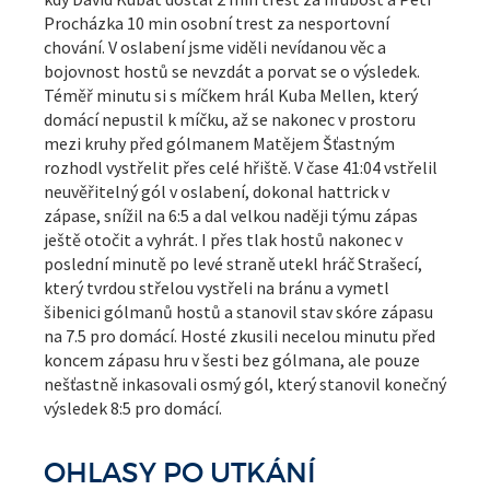
Procházka 10 min osobní trest za nesportovní
chování. V oslabení jsme viděli nevídanou věc a
bojovnost hostů se nevzdát a porvat se o výsledek.
Téměř minutu si s míčkem hrál Kuba Mellen, který
domácí nepustil k míčku, až se nakonec v prostoru
mezi kruhy před gólmanem Matějem Šťastným
rozhodl vystřelit přes celé hřiště. V čase 41:04 vstřelil
neuvěřitelný gól v oslabení, dokonal hattrick v
zápase, snížil na 6:5 a dal velkou naději týmu zápas
ještě otočit a vyhrát. I přes tlak hostů nakonec v
poslední minutě po levé straně utekl hráč Strašecí,
který tvrdou střelou vystřeli na bránu a vymetl
šibenici gólmanů hostů a stanovil stav skóre zápasu
na 7.5 pro domácí. Hosté zkusili necelou minutu před
koncem zápasu hru v šesti bez gólmana, ale pouze
nešťastně inkasovali osmý gól, který stanovil konečný
výsledek 8:5 pro domácí.
OHLASY PO UTKÁNÍ