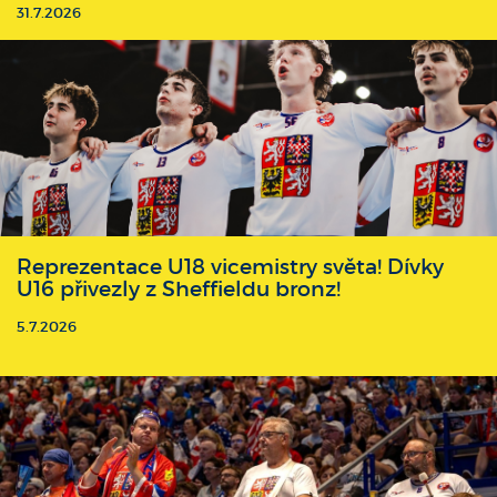
31.7.2026
Reprezentace U18 vicemistry světa! Dívky
U16 přivezly z Sheffieldu bronz!
5.7.2026