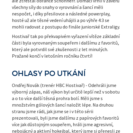
ale ztrestal obránce Schönherr. Domácí vrhli v závěru
všechny síly do snahy o vyrovnání a šancí měli
nespočet, i díky přesilovce a následné powerplay,
hosté už ale těsné vedení uhájili a po výhře 4:3 se
mohli radovat z postupu do finále juniorské Extraligy.
Hostivař tak po překvapivém vyřazení vítěze základní
části byla vyrovnaným soupeřem i dalšímu z favoritů,
který ale potvrdil své zkušenosti z let minulých.
Pražané končí v letošním ročníku čtvrtí!
OHLASY PO UTKÁNÍ
Ondřej Novák (trenér HBC Hostivař) - Odehráli jsme
výborný zápas, náš výkon byl určitě lepší než v sobotu
a o to více další těsná prohra bolí. Měli jsme s
množstvím gólových šancí naložit lépe. Na druhou
stranu jsme rádi, jak jsme se i v této sérii
prezentovali, byli jsme dalšímu z papírových favoritů
více jak důstojným soupeřem, hráli jsme agresivní,
nebojácný a aktivní hokejbal, který jsme si přenesli ze