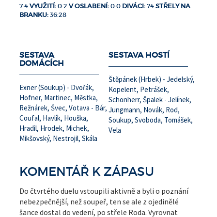
7:4
VYUŽITÍ:
0:2
V OSLABENÍ:
0:0
DIVÁCI:
74
STŘELY NA
BRANKU:
36:28
SESTAVA
SESTAVA HOSTÍ
DOMÁCÍCH
Štěpánek (Hrbek) - Jedelský,
Exner (Soukup) - Dvořák,
Kopelent, Petrášek,
Hofner, Martinec, Městka,
Schonherr, Špalek - Jelínek,
Režnárek, Švec, Votava - Bár,
Jungmann, Novák, Rod,
Coufal, Havlík, Houška,
Soukup, Svoboda, Tomášek,
Hradil, Hrodek, Michek,
Vela
Mikšovský, Nestrojil, Skála
KOMENTÁŘ K ZÁPASU
Do čtvrtého duelu vstoupili aktivně a byli o poznání
nebezpečnější, než soupeř, ten se ale z ojedinělé
šance dostal do vedení, po střele Roda. Vyrovnat