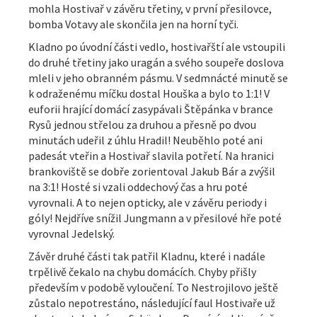
mohla Hostivař v závěru třetiny, v první přesilovce,
bomba Votavy ale skončila jen na horní tyči.
Kladno po úvodní části vedlo, hostivařští ale vstoupili
do druhé třetiny jako uragán a svého soupeře doslova
mleli v jeho obranném pásmu. V sedmnácté minutě se
k odraženému míčku dostal Houška a bylo to 1:1! V
euforii hrající domácí zasypávali Štěpánka v brance
Rysů jednou střelou za druhou a přesně po dvou
minutách udeřil z úhlu Hradil! Neuběhlo poté ani
padesát vteřin a Hostivař slavila potřetí. Na hranici
brankoviště se dobře zorientoval Jakub Bár a zvýšil
na 3:1! Hosté si vzali oddechový čas a hru poté
vyrovnali. A to nejen opticky, ale v závěru periody i
góly! Nejdříve snížil Jungmann a v přesilové hře poté
vyrovnal Jedelský.
Závěr druhé části tak patřil Kladnu, které i nadále
trpělivě čekalo na chybu domácích. Chyby přišly
především v podobě vyloučení. To Nestrojilovo ještě
zůstalo nepotrestáno, následující faul Hostivaře už