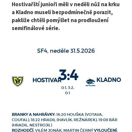
Hostivařští junioři měli v neděli nůž na krku
a Kladno museli bezpodmínečně porazit,
pakliže chtěli pomýšlet na prodloužení
semifinálové série.
SF4, neděle 31.5.2026
3:4
KLADNO
HOSTIVAŘ
0:1, 3:2,
0:1
BRANKY A NAHRÁVKY:
16:20 HOUŠKA (VOTAVA,
COUFAL), 18:22 HRADIL (HAVLÍK, REŽNÁREK), 19:08 BÁR
(HRADIL, NESTROJIL)
ROZHODČÍ:
VILÉM JONÁK, MARTIN ČERNÝ
VYLOUČENÍ: