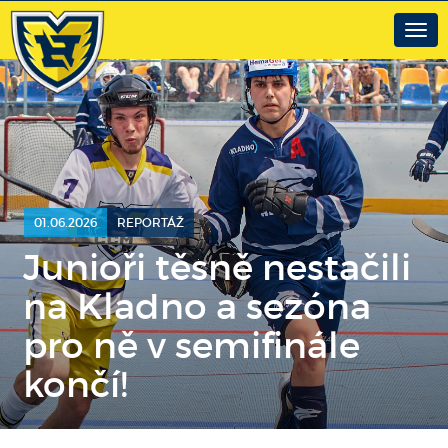
Togg
navig
01.06.2026
REPORTÁŽ
Junioři těsně nestačili
na Kladno a sezóna
pro ně v semifinále
končí!