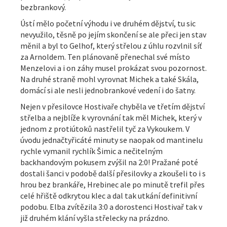
bezbrankový.
Ústí mělo početní výhodu i ve druhém dějství, tu sic
nevyužilo, těsně po jejím skončení se ale přeci jen stav
měnil a byl to Gelhof, který střelou z úhlu rozvlnil síť
za Arnoldem. Ten plánovaně přenechal své místo
Menzelovi a i on záhy musel prokázat svou pozornost.
Na druhé straně mohl vyrovnat Michek a také Skála,
domácí si ale nesli jednobrankové vedení i do šatny.
Nejen v přesilovce Hostivaře chyběla ve třetím dějství
střelba a nejblíže k vyrovnání tak měl Michek, který v
jednom z protiútoků nastřelil tyč za Vykoukem. V
úvodu jednačtyřicáté minuty se naopak od mantinelu
rychle vymanil rychlík Šimic a nečitelným
backhandovým pokusem zvýšil na 2:0! Pražané poté
dostali šanci v podobě další přesilovky a zkoušeli to i s
hrou bez brankáře, Hrebinec ale po minutě trefil přes
celé hřiště odkrytou klec a dal tak utkání definitivní
podobu. Elba zvítězila 3:0 a dorostenci Hostivař tak v
již druhém klání vyšla střelecky na prázdno.