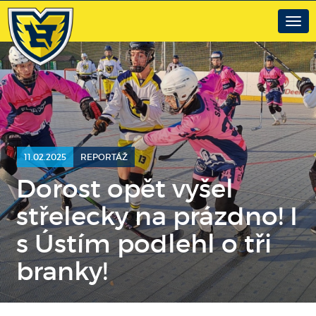
Togg
navig
11.02.2025
REPORTÁŽ
Dorost opět vyšel
střelecky na prázdno! I
s Ústím podlehl o tři
branky!