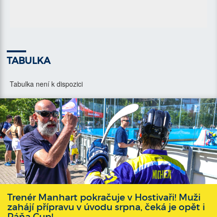
TABULKA
Tabulka není k dispozici
Trenér Manhart pokračuje v Hostivaři! Muži
zahájí přípravu v úvodu srpna, čeká je opět i
Páňa Cup!