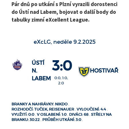
Pár dnů po utkání s Plzní vyrazili dorostenci
do Ústí nad Labem, bojovat o další body do
tabulky zimní eXcellent League.
eXcLG, neděle 9.2.2025
3:0
ÚSTÍ
N.
HOSTIVAŘ
LABEM
0:0, 1:0,
2:0
BRANKY A NAHRÁVKY: NIKDO
.
ROZHODČÍ: TUČEK, REISENAUER
.
VYLOUČENÍ: 4:4
.
VYUŽITÍ: 0:0
.
V OSLABENÍ: 1:0
.
DIVÁCI: 68
.
STŘELY NA
BRANKU: 30:22
.
PRŮBĚH UTKÁNÍ: 3:0
.