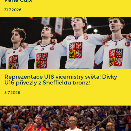
31.7.2026
Reprezentace U18 vicemistry světa! Dívky
U16 přivezly z Sheffieldu bronz!
5.7.2026