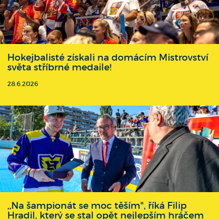
Hokejbalisté získali na domácím Mistrovství
světa stříbrné medaile!
28.6.2026
,,Na šampionát se moc těším", říká Filip
Hradil, který se stal opět nejlepším hráčem