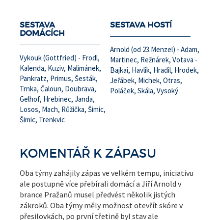
SESTAVA
SESTAVA HOSTÍ
DOMÁCÍCH
Arnold (od 23.Menzel) - Adam,
Vykouk (Gottfried) - Frodl,
Martinec, Režnárek, Votava -
Kalenda, Kuziv, Malimánek,
Bajkai, Havlík, Hradil, Hrodek,
Pankratz, Primus, Šesták,
Jeřábek, Michek, Otras,
Trnka, Čaloun, Doubrava,
Poláček, Skála, Vysoký
Gelhof, Hrebinec, Janda,
Losos, Mach, Růžička, Šimic,
Šimic, Trenkvic
KOMENTÁŘ K ZÁPASU
Oba týmy zahájily zápas ve velkém tempu, iniciativu
ale postupně více přebírali domácí a Jiří Arnold v
brance Pražanů musel předvést několik jistých
zákroků. Oba týmy měly možnost otevřít skóre v
přesilovkách, po první třetině byl stav ale