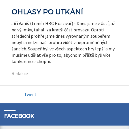
OHLASY PO UTKÁNÍ
Jiří Vaniš (trenér HBC Hostivař) - Dnes jsme v Ústí, až
na výjimky, tahali za kratší část provazu. Oproti
středeční prohře jsme dnes vyrovnaným soupeřem
nebyli a nelze naši prohru vidět v neproměněných
šancích. Soupeř byl ve všech aspektech hry lepší a my
musíme udělat vše pro to, abychom příště byli více
konkurenceschopní.
Redakce
Tweet
FACEBOOK